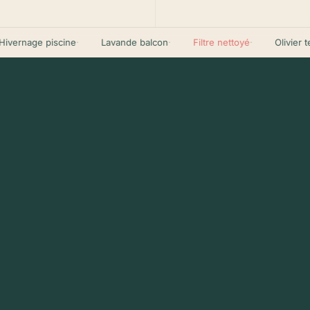
Télécharge sur
Disponible sur
App Store
Google Play
ernage piscine
·
Lavande balcon
·
Filtre nettoyé
·
Olivier terr