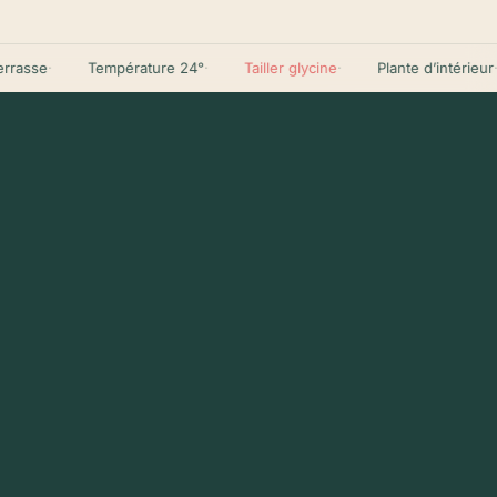
asse
·
Température 24°
·
Tailler glycine
·
Plante d’intérieur
·