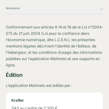
⌄
Sommaire
Édition
Conformément aux articles 6-III et 19 de la Loi n°2004-
Hébergement
575 du 21 juin 2004 (Loi pour la confiance dans
Décharges de responsabilité
l’économie numérique, dite L.C.E.N.), les présentes
mentions légales décrivent l’identité de l’éditeur, de
Droit d’accès aux données
l’hébergeur, et les conditions d’usage des informations
publiées sur l’application Melimelo et ses supports en
ligne.
Édition
L’application Melimelo est éditée par :
Krafter
SAS au capital de 2 300 €