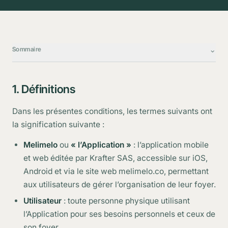
⌄
Sommaire
Définitions
1. Définitions
Acceptation des conditions
Dans les présentes conditions, les termes suivants ont
Description des services
la signification suivante :
Création de compte et accès
Melimelo
ou
« l’Application »
: l’application mobile
Tarification et abonnement
et web éditée par Krafter SAS, accessible sur iOS,
Obligations de l’utilisateur
Android et via le site web melimelo.co, permettant
Contenu importé depuis des sources externes
aux utilisateurs de gérer l’organisation de leur foyer.
Propriété du contenu
Utilisateur
: toute personne physique utilisant
Propriété intellectuelle
l’Application pour ses besoins personnels et ceux de
son foyer.