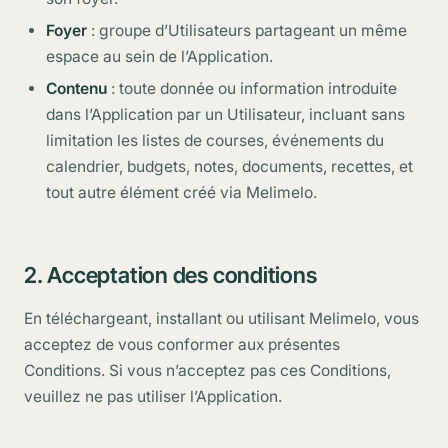
Données personnelles et vie privée
Foyer
: groupe d’Utilisateurs partageant un même
Sécurité des données
espace au sein de l’Application.
Résiliation du compte
Contenu
: toute donnée ou information introduite
Limitation de responsabilité
dans l’Application par un Utilisateur, incluant sans
Modification des conditions
limitation les listes de courses, événements du
calendrier, budgets, notes, documents, recettes, et
Droit applicable
tout autre élément créé via Melimelo.
Abonnement Premium et droit de rétractation
2. Acceptation des conditions
En téléchargeant, installant ou utilisant Melimelo, vous
acceptez de vous conformer aux présentes
Conditions. Si vous n’acceptez pas ces Conditions,
veuillez ne pas utiliser l’Application.