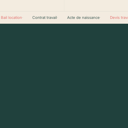
Télécharge sur
Disponible sur
App Store
Google Play
l location
·
Contrat travail
·
Acte de naissance
·
Devis travaux