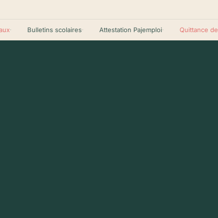
·
Bulletins scolaires
·
Attestation Pajemploi
·
Quittance de loy