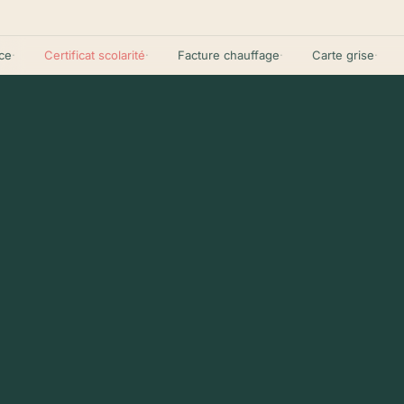
Certificat scolarité
·
Facture chauffage
·
Carte grise
·
Bai