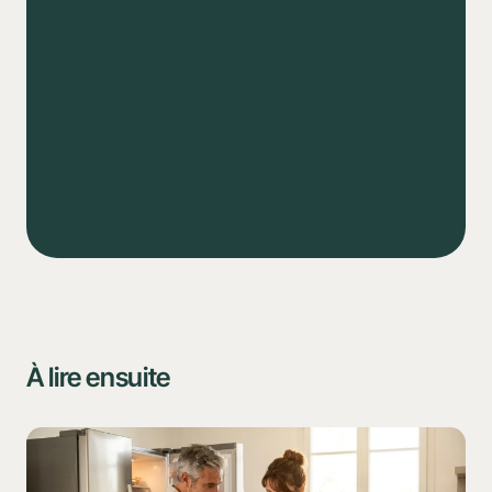
Télécharge sur
Disponible sur
App Store
Google Play
Routines
Tâches
Notes
À lire ensuite