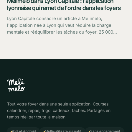
Melimelo dans Lyon Capitale : l'application
lyonnaise qui remet de l'ordre dans les foyers
Lyon Capitale consacre un article à Melimelo,
l'application née à Lyon qui veut réduire la charge
mentale et rééquilibrer les tâches du foyer. 25 000
utilisateurs, une croissance rapide : retour sur ce que
dit le média.
Tout votre foyer dans une seule application. Courses,
calendrier, repas, frigo, cadeaux, tâches. Partagés en
temps réel par toute la maison.
iOS et Android
Multi-utilisateurs natif
Sans engagement