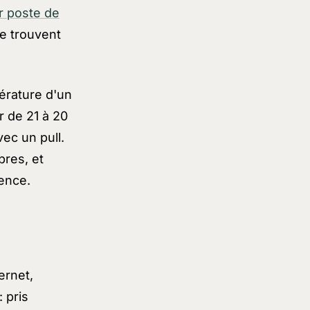
r poste de
se trouvent
pérature d'un
 de 21 à 20
ec un pull.
bres, et
sence.
ernet,
 pris