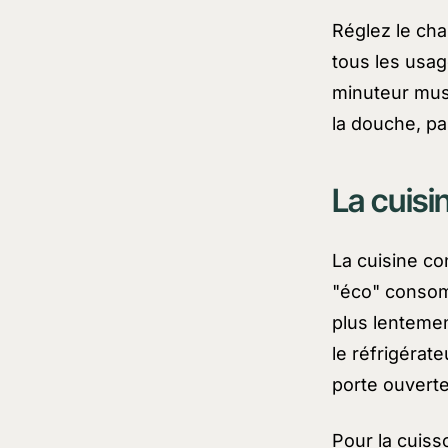
Réglez le cha
tous les usag
minuteur mus
la douche, pa
La cuisi
La cuisine co
"éco" consom
plus lentemen
le réfrigérate
porte ouvert
Pour la cuisso