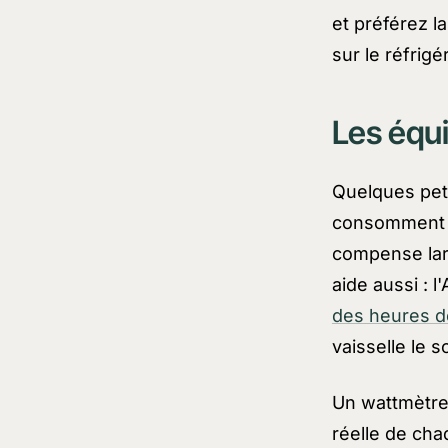
et préférez la
sur le réfrig
Les équi
Quelques peti
consomment p
compense larg
aide aussi : 
des heures d
vaisselle le so
Un wattmètre
réelle de chaq