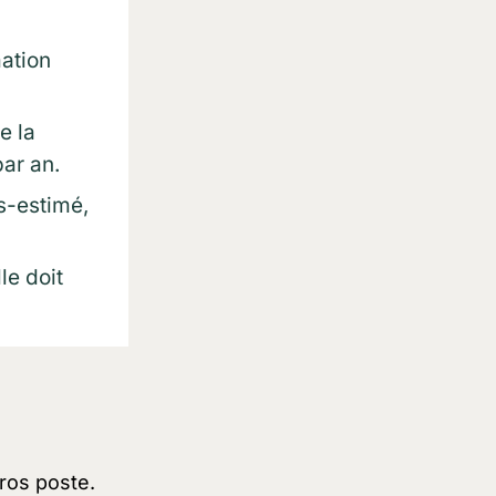
ation
e la
par an.
s-estimé,
lle doit
gros poste.