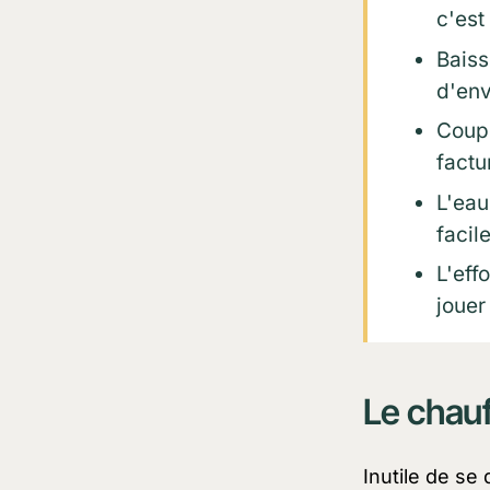
c'est
Baiss
d'env
Coupe
factu
L'eau
facil
L'effo
jouer 
Le chauf
Inutile de se 