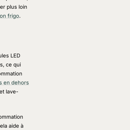
er plus loin
on frigo
.
ules LED
, ce qui
sommation
es en dehors
et lave-
sommation
ela aide à