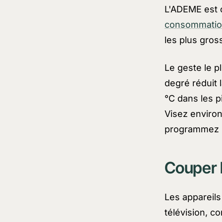
L'ADEME est c
consommatio
les plus gro
Le geste le p
degré réduit
°C dans les p
Visez environ
programmez le
Couper l
Les appareils
télévision, co