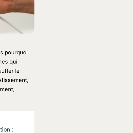
rs pourquoi.
hes qui
auffer le
estissement,
iment,
ion :