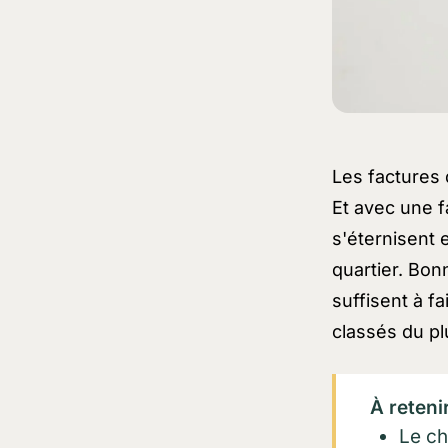
Les factures 
Et avec une f
s'éternisent e
quartier. Bon
suffisent à f
classés du pl
À reteni
Le ch