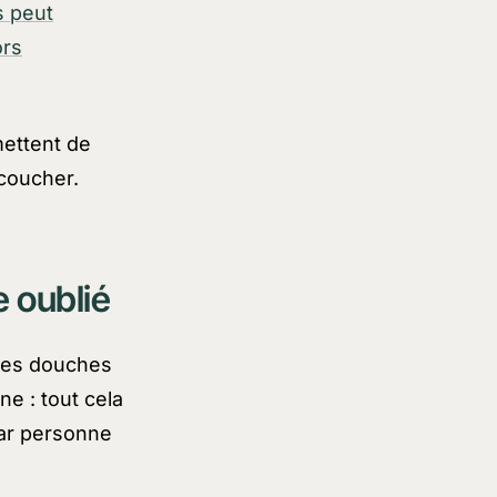
s peut
ors
mettent de
 coucher.
e oublié
Les douches
ne : tout cela
par personne