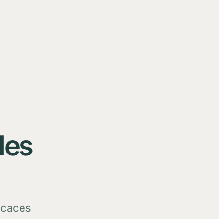
 les
ficaces