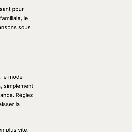
isant pour
amiliale, le
hansons sous
, le mode
n, simplement
rtance. Réglez
aisser la
n plus vite,