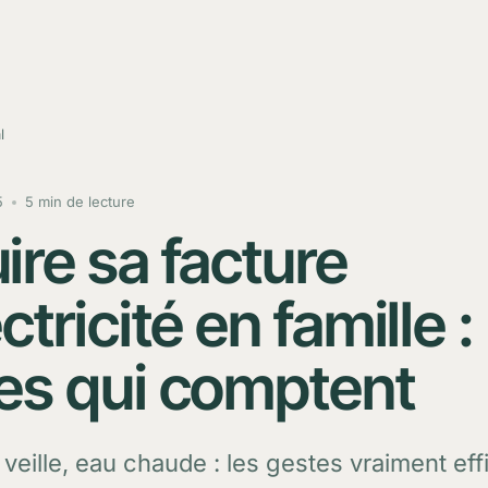
l
5
5 min de lecture
ire sa facture
ctricité en famille :
es qui comptent
veille, eau chaude : les gestes vraiment ef